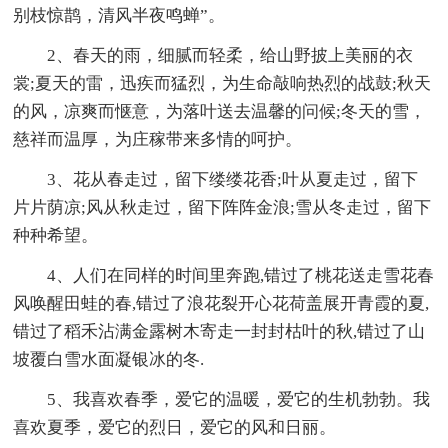
别枝惊鹊，清风半夜鸣蝉”。
2、春天的雨，细腻而轻柔，给山野披上美丽的衣
裳;夏天的雷，迅疾而猛烈，为生命敲响热烈的战鼓;秋天
的风，凉爽而惬意，为落叶送去温馨的问候;冬天的雪，
慈祥而温厚，为庄稼带来多情的呵护。
3、花从春走过，留下缕缕花香;叶从夏走过，留下
片片荫凉;风从秋走过，留下阵阵金浪;雪从冬走过，留下
种种希望。
4、人们在同样的时间里奔跑,错过了桃花送走雪花春
风唤醒田蛙的春,错过了浪花裂开心花荷盖展开青霞的夏,
错过了稻禾沾满金露树木寄走一封封枯叶的秋,错过了山
坡覆白雪水面凝银冰的冬.
5、我喜欢春季，爱它的温暖，爱它的生机勃勃。我
喜欢夏季，爱它的烈日，爱它的风和日丽。