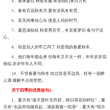
4、春来夏往 秋收冬藏 希望我们来日方长
5、春有百花秋有月 夏有凉风冬有雪。
6、若无闲事挂心头 便是人间好时节。
7、夏思满枝桂 秋里秀芬芳，冬至夜梦归 春与宁话
心。
8、你是别人的甲乙丙丁 却是我的春夏秋冬。
9、他们每年都会来 但每年又不太一样，年年岁岁花
相似 岁岁年年人不同。
10、不管春夏与秋冬 吹过皆是耳边风，枉有一壶醉
人酒 难解半点俗世愁。
关于四季的优美短句2
1、夏天有“接天莲叶无穷碧，映日荷花别样红”，夏
天有“水晶帘动微风起，满架蔷薇一院香”，夏天有“明月