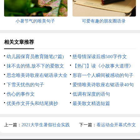
小暑节气的唯美句子
可爱有趣的朋友圈语录
相关文章推荐
幼儿园保育员教育随笔(7篇)
慈母情深读后感500字作文
抹不去的情,放不下的爱散文
【热门】读《小故事大道理》
思念唯美诗歌座右铭语录大全
有感
形容一个人瞬间被感动的句子
（精选60句）
下雪天忧伤的句子
爱情唯美诗歌座右铭语录40句
伤心的事作文
低调有深度的语句
优美作文开头和结尾摘抄
最美散文精选短篇
上一篇：
2021大学生暑假社会实践
下一篇：
看运动会开幕式作文
报告