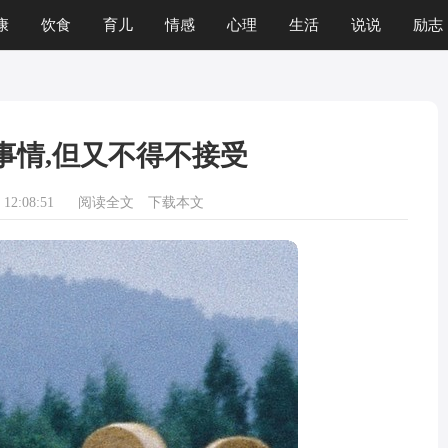
康
饮食
育儿
情感
心理
生活
说说
励志
事情,但又不得不接受
12:08:51
阅读全文
下载本文