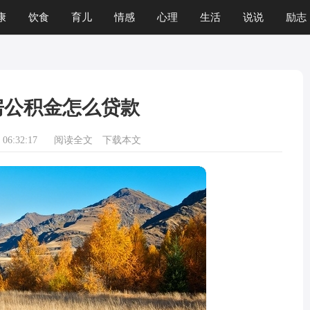
康
饮食
育儿
情感
心理
生活
说说
励志
房公积金怎么贷款
06:32:17
阅读全文
下载本文